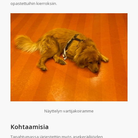
opastettuihin kierroksiin.
Näyttelyn vartijakoiramme
Kohtaamisia
Tapahtumassa järjestettiin myös asekeräilijöiden