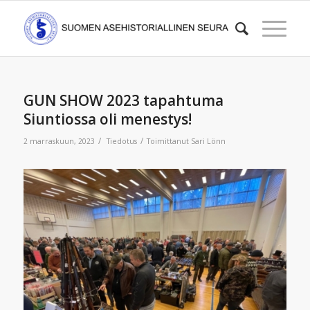
GUN SHOW 2023 tapahtuma
Siuntiossa oli menestys!
/
/
2 marraskuun, 2023
Tiedotus
Toimittanut
Sari Lönn