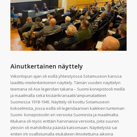
Ainutkertainen näyttely
Viikonlopun ajan oli esillä yhteistyössä Sotamuseon kanssa
laadittu mielenkiintoinen näyttely. Tämän vuoden näyttelyn
teemana oli Ase legendan takana – Suomi-konepistooli meillä
ja maailmalla sekä kiväärikranaatit/ampumalaitteet
Suomessa 1918-1945. Näyttely oli koottu Sotamuseon
kokoelmista, jossa esillä oli legendaarisen kaikkien tunteman
Suomi- konepistoolin eri versioita Suomesta ja maailmalta.
Mukana oli myös erittäin harvinaisia versioita, joita suuren
yleisön oli mahdollista päästä katsomaan. Näyttelystä sai
eniten irti osallistumalla etukäteen ilmoitettuina aikoina