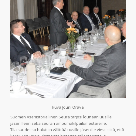
kuva Jouni Orava
Suomen Asehistoriallinen Seura tarjosi lounaan uusille
jäsenilleen sekä seuran ampumakilpailumestareille.
Tilaisuudessa haluttiin välittää uusille jäsenille viesti siitä, että
keräily on usein yksinäistä historian tallentamista ja