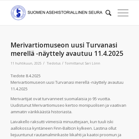
Merivartiomuseon uusi Turvanasi
merellä -näyttely avautuu 11.4.2025
/
/
11 huhtikuun, 2025
Tiedotus
Toimittanut
Sari Lönn
Tiedote 8.4.2025
Merivartiomuseon uusi Turvanasi merellä -näyttely avautuu
11.4.2025
Merivartijat ovat turvanneet suomalaisia jo 95 vuotta.
Uudistunut Merivartiomuseo kertoo monipuolisen ja vaativan
ammatin värikkäästä historiasta.
Laivakello raksutti viimeisiä minuuttejaan, kun tuuli iski
aallokossa kyntäneen Finn-Balticin kylkeen. Lastina ollut
liejuuntunut rautamalmirikaste liikahti ja kaatoi proomun ja