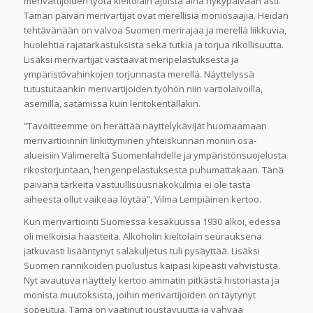
merivartijoiden työtä kieltolain ajoista aina nykypäivään asti.
Tämän päivän merivartijat ovat merellisiä moniosaajia. Heidän
tehtävänään on valvoa Suomen merirajaa ja merellä liikkuvia,
huolehtia rajatarkastuksista sekä tutkia ja torjua rikollisuutta.
Lisäksi merivartijat vastaavat meripelastuksesta ja
ympäristövahinkojen torjunnasta merellä. Näyttelyssä
tutustutaankin merivartijoiden työhön niin vartiolaivoilla,
asemilla, satamissa kuin lentokentälläkin.
”Tavoitteemme on herättää näyttelykävijät huomaamaan
merivartioinnin linkittyminen yhteiskunnan moniin osa-
alueisiin Välimereltä Suomenlahdelle ja ympäristönsuojelusta
rikostorjuntaan, hengenpelastuksesta puhumattakaan. Tänä
päivänä tärkeitä vastuullisuusnäkökulmia ei ole tästä
aiheesta ollut vaikeaa löytää”, Vilma Lempiäinen kertoo.
Kun merivartiointi Suomessa kesäkuussa 1930 alkoi, edessä
oli melkoisia haasteita. Alkoholin kieltolain seurauksena
jatkuvasti lisääntynyt salakuljetus tuli pysäyttää. Lisäksi
Suomen rannikoiden puolustus kaipasi kipeästi vahvistusta.
Nyt avautuva näyttely kertoo ammatin pitkästä historiasta ja
monista muutoksista, joihin merivartijoiden on täytynyt
sopeutua. Tämä on vaatinut joustavuutta ja vahvaa