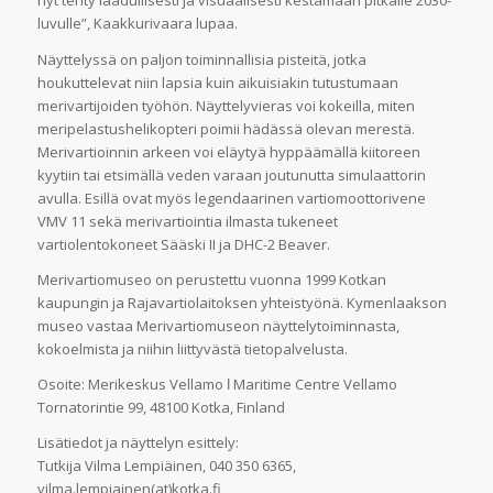
nyt tehty laadullisesti ja visuaalisesti kestämään pitkälle 2030-
luvulle”, Kaakkurivaara lupaa.
Näyttelyssä on paljon toiminnallisia pisteitä, jotka
houkuttelevat niin lapsia kuin aikuisiakin tutustumaan
merivartijoiden työhön. Näyttelyvieras voi kokeilla, miten
meripelastushelikopteri poimii hädässä olevan merestä.
Merivartioinnin arkeen voi eläytyä hyppäämällä kiitoreen
kyytiin tai etsimällä veden varaan joutunutta simulaattorin
avulla. Esillä ovat myös legendaarinen vartiomoottorivene
VMV 11 sekä merivartiointia ilmasta tukeneet
vartiolentokoneet Sääski II ja DHC-2 Beaver.
Merivartiomuseo on perustettu vuonna 1999 Kotkan
kaupungin ja Rajavartiolaitoksen yhteistyönä. Kymenlaakson
museo vastaa Merivartiomuseon näyttelytoiminnasta,
kokoelmista ja niihin liittyvästä tietopalvelusta.
Osoite: Merikeskus Vellamo ǀ Maritime Centre Vellamo
Tornatorintie 99, 48100 Kotka, Finland
Lisätiedot ja näyttelyn esittely:
Tutkija Vilma Lempiäinen, 040 350 6365,
vilma.lempiainen(at)kotka.fi