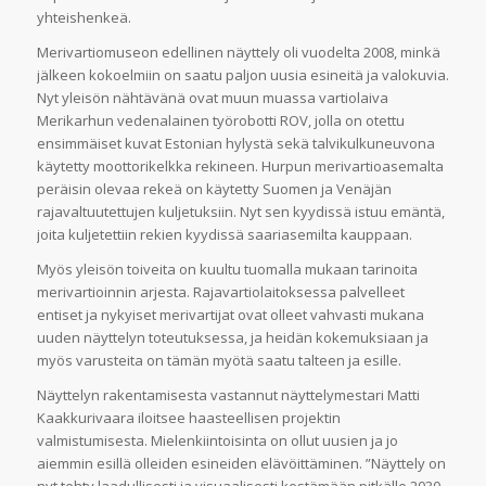
yhteishenkeä.
Merivartiomuseon edellinen näyttely oli vuodelta 2008, minkä
jälkeen kokoelmiin on saatu paljon uusia esineitä ja valokuvia.
Nyt yleisön nähtävänä ovat muun muassa vartiolaiva
Merikarhun vedenalainen työrobotti ROV, jolla on otettu
ensimmäiset kuvat Estonian hylystä sekä talvikulkuneuvona
käytetty moottorikelkka rekineen. Hurpun merivartioasemalta
peräisin olevaa rekeä on käytetty Suomen ja Venäjän
rajavaltuutettujen kuljetuksiin. Nyt sen kyydissä istuu emäntä,
joita kuljetettiin rekien kyydissä saariasemilta kauppaan.
Myös yleisön toiveita on kuultu tuomalla mukaan tarinoita
merivartioinnin arjesta. Rajavartiolaitoksessa palvelleet
entiset ja nykyiset merivartijat ovat olleet vahvasti mukana
uuden näyttelyn toteutuksessa, ja heidän kokemuksiaan ja
myös varusteita on tämän myötä saatu talteen ja esille.
Näyttelyn rakentamisesta vastannut näyttelymestari Matti
Kaakkurivaara iloitsee haasteellisen projektin
valmistumisesta. Mielenkiintoisinta on ollut uusien ja jo
aiemmin esillä olleiden esineiden elävöittäminen. ”Näyttely on