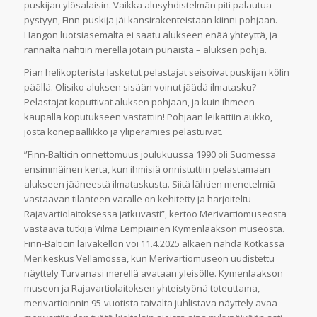
puskijan ylösalaisin. Vaikka alusyhdistelmän piti palautua
pystyyn, Finn-puskija jäi kansirakenteistaan kiinni pohjaan.
Hangon luotsiasemalta ei saatu alukseen enää yhteyttä, ja
rannalta nähtiin merellä jotain punaista – aluksen pohja.
Pian helikopterista lasketut pelastajat seisoivat puskijan kölin
päällä. Olisiko aluksen sisään voinut jäädä ilmatasku?
Pelastajat koputtivat aluksen pohjaan, ja kuin ihmeen
kaupalla koputukseen vastattiin! Pohjaan leikattiin aukko,
josta konepäällikkö ja yliperämies pelastuivat.
”Finn-Balticin onnettomuus joulukuussa 1990 oli Suomessa
ensimmäinen kerta, kun ihmisiä onnistuttiin pelastamaan
alukseen jääneestä ilmataskusta. Siitä lähtien menetelmiä
vastaavan tilanteen varalle on kehitetty ja harjoiteltu
Rajavartiolaitoksessa jatkuvasti”, kertoo Merivartiomuseosta
vastaava tutkija Vilma Lempiäinen Kymenlaakson museosta.
Finn-Balticin laivakellon voi 11.4.2025 alkaen nähdä Kotkassa
Merikeskus Vellamossa, kun Merivartiomuseon uudistettu
näyttely Turvanasi merellä avataan yleisölle. Kymenlaakson
museon ja Rajavartiolaitoksen yhteistyönä toteuttama,
merivartioinnin 95-vuotista taivalta juhlistava näyttely avaa