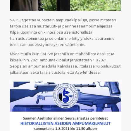
SAHS järjestää vuosittain ampumakilpailuja, joissa mitataan
taitoja useissa mustaruuti- ja perinneaseampumalajeissa.
Kilpailutoiminta on kiinteä osa asehistoriallista
harrastustoimintaa ja se onkin merkitty yhdeksi seuramme
toimintamuodoksi yhdistyksen sääntöihin.
Myös muilla kuin SAHS:n jäsenillä on mahdollista osallistua
kilpailuihin. 2021 ampumakilpailut järjestetään 1.8.2021
Seppälän ampumaradalla Kalvolassa, Iittalassa. Kilpailukutsut
julkaistaan sekä tällä sivustolla, että Ase-lehdessä.