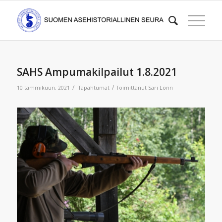
SAHS Ampumakilpailut 1.8.2021
/
/
10 tammikuun, 2021
Tapahtumat
Toimittanut
Sari Lönn