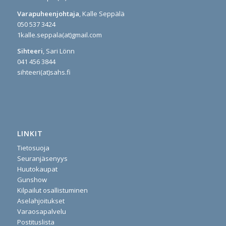
Varapuheenjohtaja
, Kalle Seppälä
050 537 3424
1kalle.seppala(at)gmail.com
Sihteeri
, Sari Lönn
041 456 3844
sihteeri(at)sahs.fi
LINKIT
Tietosuoja
Seuranjäsenyys
Huutokaupat
Gunshow
Kilpailut osallistuminen
Aselahjoitukset
Varaosapalvelu
Postituslista