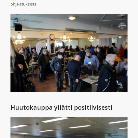
ohjeistuksista.
Huutokauppa yllätti positiivisesti