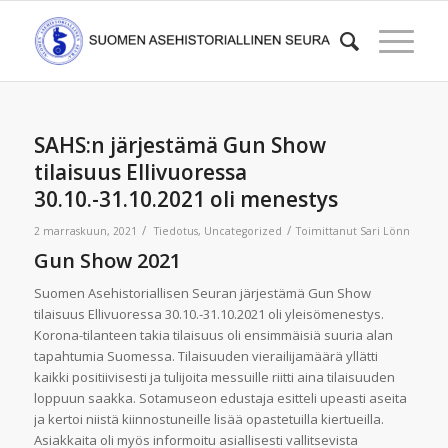
SAHS:n järjestämä Gun Show
tilaisuus Ellivuoressa
30.10.-31.10.2021 oli menestys
/
/
2 marraskuun, 2021
Tiedotus
,
Uncategorized
Toimittanut
Sari Lönn
Gun Show 2021
Suomen Asehistoriallisen Seuran järjestämä Gun Show
tilaisuus Ellivuoressa 30.10.-31.10.2021 oli yleisömenestys.
Korona-tilanteen takia tilaisuus oli ensimmäisiä suuria alan
tapahtumia Suomessa. Tilaisuuden vierailijamäärä yllätti
kaikki positiivisesti ja tulijoita messuille riitti aina tilaisuuden
loppuun saakka. Sotamuseon edustaja esitteli upeasti aseita
ja kertoi niistä kiinnostuneille lisää opastetuilla kiertueilla.
Asiakkaita oli myös informoitu asiallisesti vallitsevista