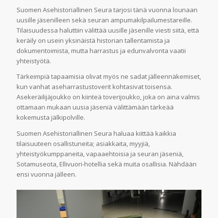
Suomen Asehistoriallinen Seura tarjosi tänä vuonna lounaan
uusille jäsenilleen sekä seuran ampumakilpailumestareille.
Tilaisuudessa haluttiin välittää uusille jäsenille viesti siitä, että
keräily on usein yksinäistä historian tallentamista ja
dokumentoimista, mutta harrastus ja edunvalvonta vaatii
yhteistyötä.
Tärkeimpiä tapaamisia olivat myös ne sadat jälleennäkemiset,
kun vanhat aseharrastustoverit kohtasivat toisensa.
Asekeräilijäjoukko on kiinteä toverijoukko, joka on aina valmis
ottamaan mukaan uusia jäseniä välittämään tärkeää
kokemusta jälkipolville.
Suomen Asehistoriallinen Seura haluaa kiittää kaikkia
tilaisuuteen osallistuneita; asiakkaita, myyjiä,
yhteistyökumppaneita, vapaaehtoisia ja seuran jäseniä,
Sotamuseota, Ellivuori-hotellia sekä muita osallisia. Nähdään
ensi vuonna jälleen.