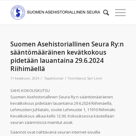
Suomen Asehistoriallinen Seura Ry:n
sääntömääräinen kevätkokous
pidetään lauantaina 29.6.2024
Riihimäellä
/
/
11 kesäkuun, 2024
Tapahtumat
Toimittanut
Sari Lönn
SAHS KOKOUSKUTSU
Suomen Asehistoriallinen Seura Ry:n sääntömääräinen
kevätkokous pidetään lauantaina 29.6.2024 Riihimäellä,
Lehmustien Juhlatalo, osoite Lehmustie 1, 11910 Riihimäki.
Kevätkokous alkaa kello 12.00. Kokouksessa käsitellään
seuran säännöissä mainitut asiat.
Säännöt ovat nähtävänä seuran internet-sivuilla