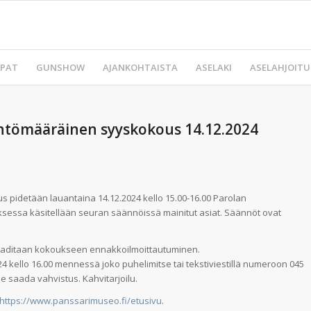
PAT
GUNSHOW
AJANKOHTAISTA
ASELAKI
ASELAHJOITU
äntömääräinen syyskokous 14.12.2024
pidetään lauantaina 14.12.2024 kello 15.00-16.00 Parolan
ksessa käsitellään seuran säännöissä mainitut asiat. Säännöt ovat
aaditaan kokoukseen ennakkoilmoittautuminen.
24 kello 16.00 mennessä joko puhelimitse tai tekstiviestillä numeroon 045
ee saada vahvistus. Kahvitarjoilu.
https://www.panssarimuseo.fi/etusivu
.