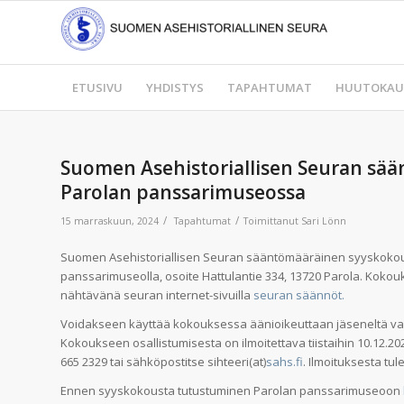
ETUSIVU
YHDISTYS
TAPAHTUMAT
HUUTOKAU
Suomen Asehistoriallisen Seuran sä
Parolan panssarimuseossa
/
/
15 marraskuun, 2024
Tapahtumat
Toimittanut
Sari Lönn
Suomen Asehistoriallisen Seuran sääntömääräinen syyskokous 
panssarimuseolla, osoite Hattulantie 334, 13720 Parola. Kokou
nähtävänä seuran internet-sivuilla
seuran säännöt.
Voidakseen käyttää kokouksessa äänioikeuttaan jäseneltä v
Kokoukseen osallistumisesta on ilmoitettava tiistaihin 10.12.20
665 2329 tai sähköpostitse sihteeri(at)
sahs.fi
. Ilmoituksesta tul
Ennen syyskokousta tutustuminen Parolan panssarimuseoon