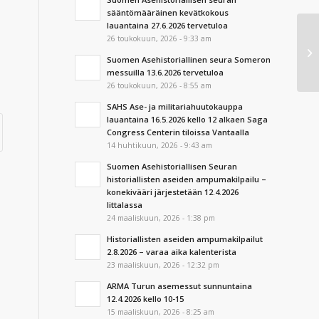
sääntömääräinen kevätkokous
lauantaina 27.6.2026 tervetuloa
GU
26 toukokuun, 2026 - 9:33 am
ar
Suomen Asehistoriallinen seura Someron
me
messuilla 13.6.2026 tervetuloa
26 toukokuun, 2026 - 8:55 am
SAHS Ase- ja militariahuutokauppa
lauantaina 16.5.2026 kello 12 alkaen Saga
Congress Centerin tiloissa Vantaalla
14 huhtikuun, 2026 - 9:43 am
Suomen Asehistoriallisen Seuran
historiallisten aseiden ampumakilpailu –
konekivääri järjestetään 12.4.2026
Iittalassa
24 maaliskuun, 2026 - 1:38 pm
Historiallisten aseiden ampumakilpailut
2.8.2026 – varaa aika kalenterista
23 maaliskuun, 2026 - 12:32 pm
ARMA Turun asemessut sunnuntaina
12.4.2026 kello 10-15
15 maaliskuun, 2026 - 8:25 am