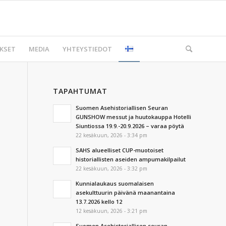
KSET
MEDIA
YHTEYSTIEDOT
TAPAHTUMAT
Suomen Asehistoriallisen Seuran
GUNSHOW messut ja huutokauppa Hotelli
Siuntiossa 19.9.-20.9.2026 – varaa pöytä
22 kesäkuun, 2026 - 3:34 pm
SAHS alueelliset CUP-muotoiset
historiallisten aseiden ampumakilpailut
22 kesäkuun, 2026 - 3:32 pm
Kunnialaukaus suomalaisen
asekulttuurin päivänä maanantaina
13.7.2026 kello 12
12 kesäkuun, 2026 - 3:21 pm
Suomen Asehistoriallisen seuran