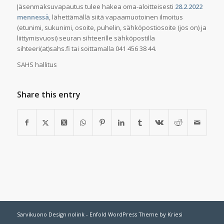
Jäsenmaksuvapautus tulee hakea oma-aloitteisesti
28.2.2022
mennessä
, lähettämällä siitä vapaamuotoinen ilmoitus
(etunimi, sukunimi, osoite, puhelin, sähköpostiosoite (jos on) ja
liittymisvuosi) seuran sihteerille sähköpostilla
sihteeri(at)sahs.fi tai soittamalla 041 456 38 44.
SAHS hallitus
Share this entry
Sarvikuono Design nolink -
Enfold WordPress Theme by Kriesi