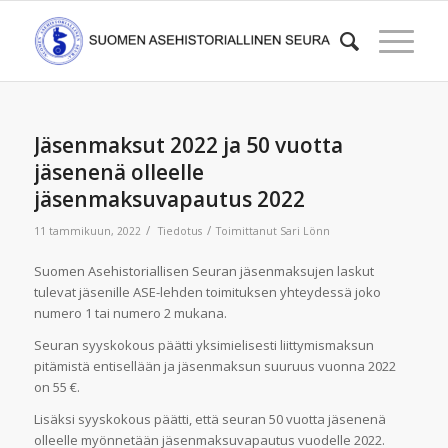
Jäsenmaksut 2022 ja 50 vuotta
jäsenenä olleelle
jäsenmaksuvapautus 2022
/
/
11 tammikuun, 2022
Tiedotus
Toimittanut
Sari Lönn
Suomen Asehistoriallisen Seuran jäsenmaksujen laskut
tulevat jäsenille ASE-lehden toimituksen yhteydessä joko
numero 1 tai numero 2 mukana.
Seuran syyskokous päätti yksimielisesti liittymismaksun
pitämistä entisellään ja jäsenmaksun suuruus vuonna 2022
on 55 €.
Lisäksi syyskokous päätti, että seuran 50 vuotta jäsenenä
olleelle myönnetään jäsenmaksuvapautus vuodelle 2022.