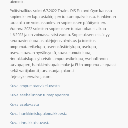
aiemmin.
Poliisihallitus solmi 6.7.2022 Thales DIS Finland Oy:n kanssa
sopimuksen lupa-asiakirjojen tuotantopalvelusta. Hankinnan
taustalla on voimassaolevan sopimuksen päättyminen.
Vuonna 2022 solmitun sopimuksen tuotantokausi alkaa
1.6.2023 ja on voimassa viisi vuotta. Sopimukseen sisältyy
seuraavien lupa-asiakirjojen valmistus ja toimitus:
ampumatarvikelupa, aseenkäsittelylupa, aselupa,
asevastaavan hyväksyntä, kaasusumutinlupa,
rinnakkaislupa, yhteisön amputarvikelupa, Asehallinnon
turvapaperi, hankkimislupalomake ja EU:n ampuma-asepassi
sekä vartijakortti, turvasuojaajakortti,
järjestyksenvalvojakortti.
Kuva ampumatarvikeluvasta
Kuva asehallinnon turvapaperista
Kuva aseluvasta
Kuva hankkimislupalomakkeesta
Kuva rinnakkaisluvasta