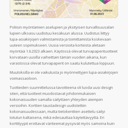
Poliisin myöntämien aselupien ja yksityisen turvallisuusalan
lupien ulkoasu uudistuu kesäkuun alussa. Uudistus liittyy
lupa-asiakirjojen valmistamista ja toimittamista koskevaan
uuteen sopimukseen. Uusia versioita korteista aletaan
myöntää 1.6.2023 alkaen. Käytössä olevat turvapaperituotteet
korvataan uusilla vaiheittain tämän vuoden aikana, kun
varastossa olevat turvapaperit on saatu kulutettua loppuun.
Muutoksilla ei ole vaikutusta jo myönnettyjen lupa-asiakirjojen
voimassaoloon.
Tuotteiden suunnittelussa tavoitteena oli luoda uusi design
siten, että tuotteet muodostavat johdonmukaisen
kokonaisuuden samalla säilyttäen yhteyden aiempiin
versioihin. Korttien taustadesign uudistettiin
kokonaisuudessaan, mutta tietokenttien asettelu säilyi
totutun kaltaisena, mikä edesauttaa käytettävyyttä. Eri
korttityypit erottavat väriteemat pysyivät myös samoina kuin