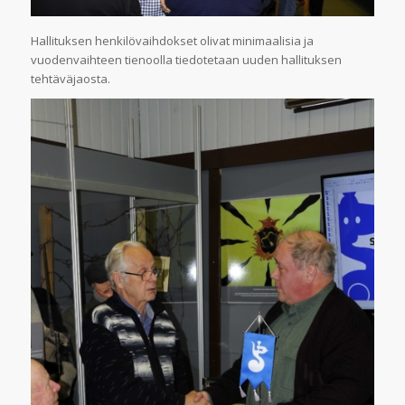
Hallituksen henkilövaihdokset olivat minimaalisia ja
vuodenvaihteen tienoolla tiedotetaan uuden hallituksen
tehtäväjaosta.