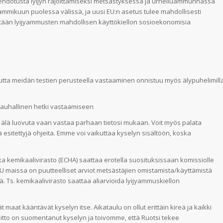
e ehdotusta lyijyn rajoittamiseksi metsästyksessä ja urheiluammunnassa
mmikuun puolessa välissä, ja uusi EU:n asetus tulee mahdollisesti
tään lyijyammusten mahdollisen käyttökiellon sosioekonomisia
mutta meidän testien perusteella vastaaminen onnistuu myös älypuhelimill
 rauhallinen hetki vastaamiseen
in älä luovuta vaan vastaa parhaan tietosi mukaan. Voit myös palata
ä esitettyjä ohjeita. Emme voi vaikuttaa kyselyn sisältöön, koska
 kemikaalivirasto (ECHA) saattaa erotella suosituksissaan komissiolle
 maissa on puutteelliset arviot metsästäjien omistamista/käyttämistä
Ts. kemikaalivirasto saattaa aliarvioida lyijyammuskiellon
 maat kääntävät kyselyn itse. Aikataulu on ollut erittäin kireä ja kaikki
itto on suomentanut kyselyn ja toivomme, että Ruotsi tekee