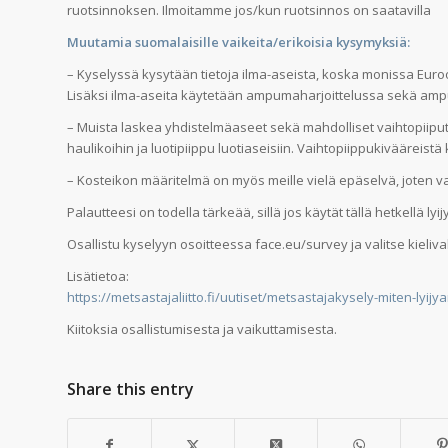
ruotsinnoksen. Ilmoitamme jos/kun ruotsinnos on saatavilla
Muutamia suomalaisille vaikeita/erikoisia kysymyksiä:
– Kyselyssä kysytään tietoja ilma-aseista, koska monissa Eur
Lisäksi ilma-aseita käytetään ampumaharjoittelussa sekä am
– Muista laskea yhdistelmäaseet sekä mahdolliset vaihtopiiput er
haulikoihin ja luotipiippu luotiaseisiin. Vaihtopiippukivääreistä 
– Kosteikon määritelmä on myös meille vielä epäselvä, joten v
Palautteesi on todella tärkeää, sillä jos käytät tällä hetkellä 
Osallistu kyselyyn osoitteessa face.eu/survey ja valitse kieliva
Lisätietoa:
https://metsastajaliitto.fi/uutiset/metsastajakysely-miten-lyi
Kiitoksia osallistumisesta ja vaikuttamisesta.
Share this entry