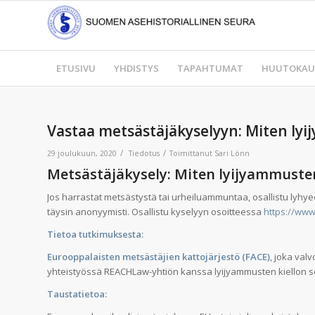
ETUSIVU
YHDISTYS
TAPAHTUMAT
HUUTOKAU
Vastaa metsästäjäkyselyyn: Miten lyi
/
/
29 joulukuun, 2020
Tiedotus
Toimittanut
Sari Lönn
Metsästäjäkysely: Miten lyijyammusten
Jos harrastat metsästystä tai urheiluammuntaa, osallistu lyhyee
täysin anonyymisti. Osallistu kyselyyn osoitteessa
https://www
Tietoa tutkimuksesta:
Eurooppalaisten metsästäjien kattojärjestö (FACE)
, joka val
yhteistyössä REACHLaw-yhtiön kanssa lyijyammusten kiellon s
Taustatietoa: