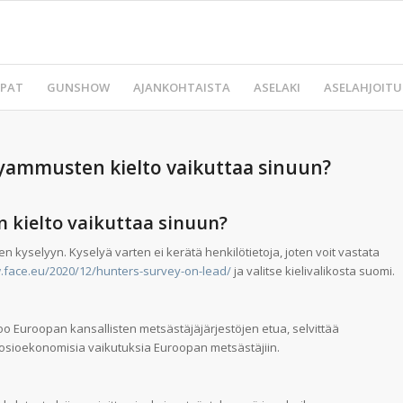
PAT
GUNSHOW
AJANKOHTAISTA
ASELAKI
ASELAHJOITU
jyammusten kielto vaikuttaa sinuun?
 kielto vaikuttaa sinuun?
n kyselyyn. Kyselyä varten ei kerätä henkilötietoja, joten voit vastata
.face.eu/2020/12/hunters-survey-on-lead/
ja valitse kielivalikosta suomi.
voo Euroopan kansallisten metsästäjäjärjestöjen etua, selvittää
osioekonomisia vaikutuksia Euroopan metsästäjiin.