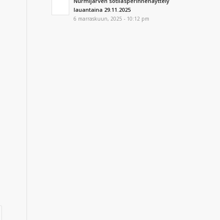
Nurmijärven sotilasperinnenäyttely
lauantaina 29.11.2025
6 marraskuun, 2025 - 10:12 pm