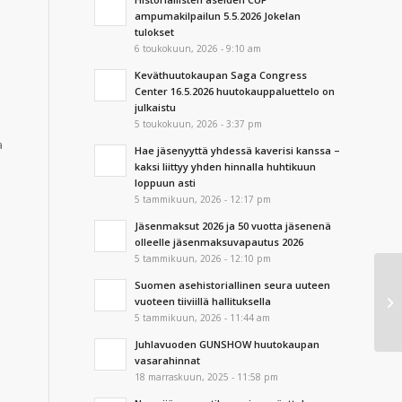
ampumakilpailun 5.5.2026 Jokelan
tulokset
6 toukokuun, 2026 - 9:10 am
Keväthuutokaupan Saga Congress
Center 16.5.2026 huutokauppaluettelo on
julkaistu
5 toukokuun, 2026 - 3:37 pm
a
Hae jäsenyyttä yhdessä kaverisi kanssa –
kaksi liittyy yhden hinnalla huhtikuun
loppuun asti
5 tammikuun, 2026 - 12:17 pm
Jäsenmaksut 2026 ja 50 vuotta jäsenenä
olleelle jäsenmaksuvapautus 2026
5 tammikuun, 2026 - 12:10 pm
Suomen asehistoriallinen seura uuteen
Hy
vuoteen tiiviillä hallituksella
Es
5 tammikuun, 2026 - 11:44 am
Juhlavuoden GUNSHOW huutokaupan
vasarahinnat
18 marraskuun, 2025 - 11:58 pm