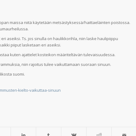
oopan maissa niitä käytetään metsästyksessä/haittaeläinten poistossa.
pumaurheilussa.
i aseiksi. Ts. jos sinulla on haulikkorihla, niin laske haulipiippu
kaikki piiput lasketaan eri aseiksi.
astaa kuten ajattelet kosteikon määriteltävän tulevaisuudessa.
lyijyammuksia, niin rajoitus tulee vaikuttamaan suoraan sinuun.
likosta suomi.
jyammusten-kielto-vaikuttaa-sinuun