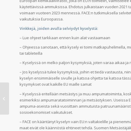
Euroopan kemikaalivirasto, joka on EU:n toimielin, valmistele
käytettävissä ammuksissa. Ehdotus julkaistaan vuoden 2021 ta
voimaan vuoteen 2023 mennessä. FACE:n tutkimuksella selvite
vaikutuksia Euroopassa.
Vinkkejä, joiden avulla selviydyt kyselystä:
– Lue ohjeet tarkkaan ennen kuin alat vastaamaan
– Ohjeessa sanotaan, että kysely ei toimi matkapuhelimella, 
tai tableteilla
– Kyselyssä on melko paljon kysymyksiä, joten varaa aikaa ja
– Jos kyselyssä tulee kysymyksiä, joihin et tiedä vastausta, ni
kyselyn ensimmäiselle sivulle ja katsoa ohjetta tai katsoa täss
kysymykset ovat kaikille EU maille samat
– Kyselyssä eritellään metsästys ja muu ampumatoiminta, koska
Hyvää Joulua ja Onnellista Uutta
esimerkiksi ampumaratatoiminnan ja metsästyksen. Useissa EU
Vuotta 2021!
ampuma-aseista sekä vuosittain ammutuista patruunamääristä. 
sosioekonomiset vaikutukset.
– FACE on kääntänyt kyselyn vain EU:n valtakielille ja pienemmät
maat eivät ole käännöstä ehtineet tehdä. Suomen Metsästäjäli