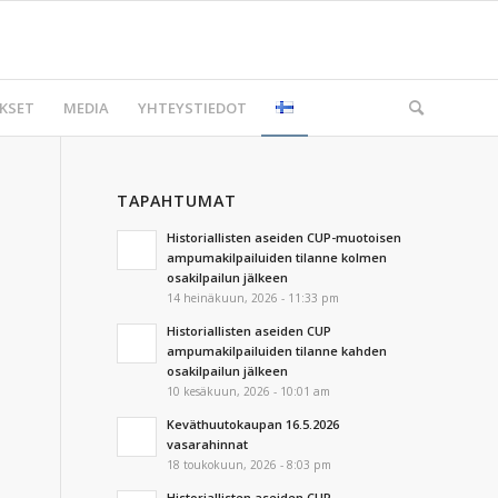
KSET
MEDIA
YHTEYSTIEDOT
TAPAHTUMAT
Historiallisten aseiden CUP-muotoisen
ampumakilpailuiden tilanne kolmen
osakilpailun jälkeen
14 heinäkuun, 2026 - 11:33 pm
Historiallisten aseiden CUP
ampumakilpailuiden tilanne kahden
osakilpailun jälkeen
10 kesäkuun, 2026 - 10:01 am
Keväthuutokaupan 16.5.2026
vasarahinnat
18 toukokuun, 2026 - 8:03 pm
Historiallisten aseiden CUP